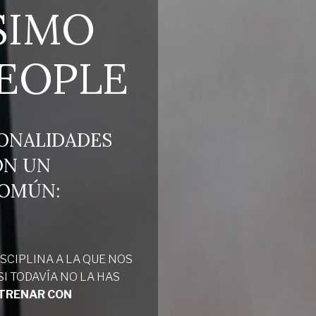
SIMO
EOPLE
SONALIDADES
ON UN
COMÚN:
SCIPLINA A LA QUE NOS
I TODAVÍA NO LA HAS
NTRENAR CON