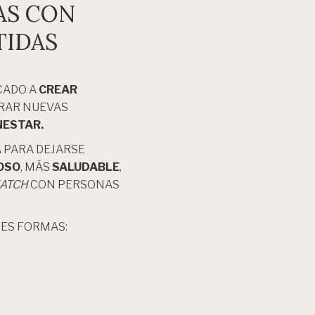
AS CON
TIDAS
CADO A
CREAR
RAR NUEVAS
NESTAR.
A PARA DEJARSE
OSO
, MÁS
SALUDABLE
,
ATCH
CON PERSONAS
RES FORMAS: